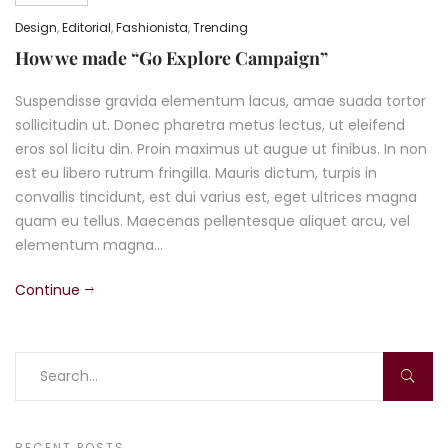
Design
,
Editorial
,
Fashionista
,
Trending
How we made “Go Explore Campaign”
Suspendisse gravida elementum lacus, amae suada tortor
sollicitudin ut. Donec pharetra metus lectus, ut eleifend
eros sol licitu din. Proin maximus ut augue ut finibus. In non
est eu libero rutrum fringilla. Mauris dictum, turpis in
convallis tincidunt, est dui varius est, eget ultrices magna
quam eu tellus. Maecenas pellentesque aliquet arcu, vel
elementum magna…
Continue
RECENT POSTS