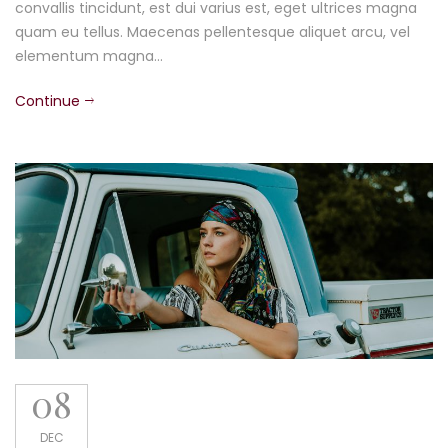
convallis tincidunt, est dui varius est, eget ultrices magna
quam eu tellus. Maecenas pellentesque aliquet arcu, vel
elementum magna…
Continue
08
DEC